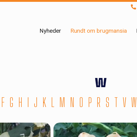
Nyheder
Rundt om brugmansia
w
F
G
H
I
J
K
L
M
N
O
P
R
S
T
V
W