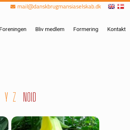
mail@danskbrugmansiaselskab.dk
Foreningen
Bliv medlem
Formering
Kontakt
Y
Z
NOID