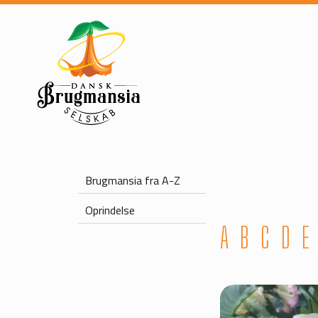
Brugmansia fra A-Z
Oprindelse
A
B
C
D
E