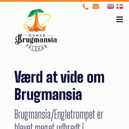
Værd at vide om
Brugmansia
Brugmansia/Engletrompet er
blevet meget udbredt i