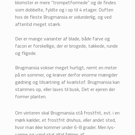
blomster er mere ”trompetformede” og de findes
som dobbelte, fyldte og i op til 4 etager. Duften
hos de fleste Brugmansia er vidunderlig, og ved
aftentid meget stærk.
Der er mange varianter af blade, både farve og
facon er forskellige, der er brogede, takkede, runde
og fligede.
Brugmansia vokser meget hurtigt, nemt en meter
på en sommer, og kræver derfor enorme mængder
gødning og tilsætning af kvælstof. Brugmansia kan
stammes op, eller laves til busk, Det er ejeren der
former planten.
Om vinteren skal Brugmansia stå frostfrit, evt. i en
mørk kælder, et frostfrit drivhus, eller andet sted,
hvor man ikke kommer under 6-8 grader. Men lys-
varme og vand skal altid følges af.